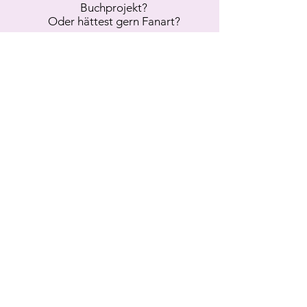
Buchprojekt?
Oder hättest gern Fanart?
Zum Portfolio >
Über mich
Meine Bücher
Arbeite mit mir