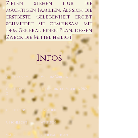
Zielen stehen nur die
mächtigen Familien. Als sich die
erstbeste Gelegenheit ergibt,
schmiedet sie gemeinsam mit
dem General einen Plan, dessen
Zweck die Mittel heiligt.
Infos
Geburtsname
Valeera Varlow
Geburtsta
16. des ersten Mondes 282
g
Geburtsort
Oreanne
Geschlecht
weiblich
Vater
General Lucabus