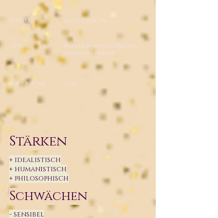
Mutter
Emeela Varlow
Titel
Konsulin von Matrienna,
Familiärin Varlow
Körpergröße
1,61m
Stärken
+ idealistisch
+ humanistisch
+ philosophisch
Schwächen
- sensibel