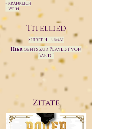
- kränklich
- Wein
Titellied
Shireen - Umai
Hier
gehts zur Playlist von
Band I
Zitate