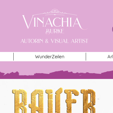
WunderZeilen
Ar