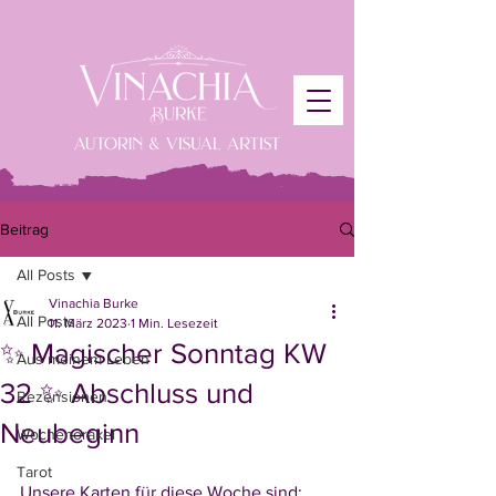
Beitrag
All Posts
Vinachia Burke
All Posts
11. März 2023
1 Min. Lesezeit
✨ Magischer Sonntag KW
Aus meinem Leben
32 ✨ Abschluss und
Rezensionen
Neubeginn
Wochenorakel
Tarot
Unsere Karten für diese Woche sind: 