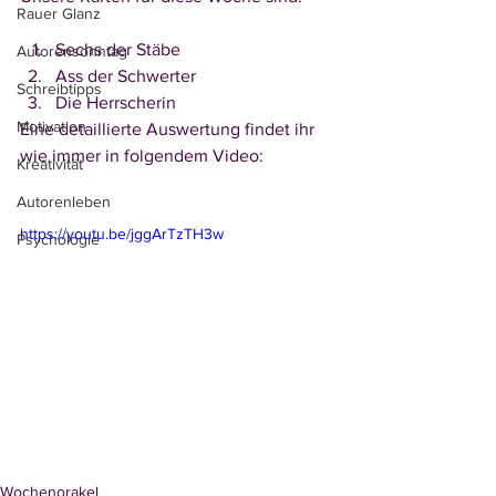
Rauer Glanz
Sechs der Stäbe
Autorensonntag
Ass der Schwerter
Schreibtipps
Die Herrscherin
Motivation
Eine detaillierte Auswertung findet ihr 
wie immer in folgendem Video:
Kreativität
Autorenleben
https://youtu.be/jggArTzTH3w
Psychologie
Wochenorakel