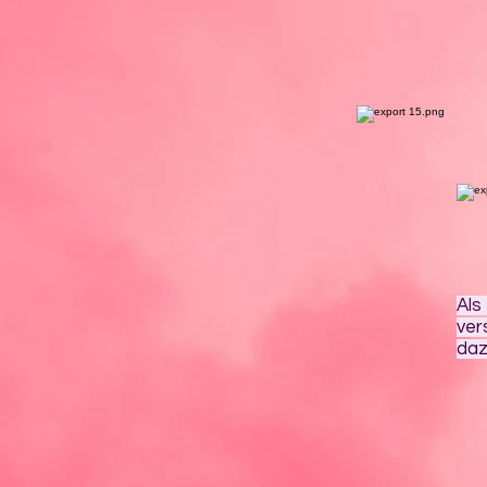
Als
ve
daz