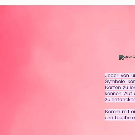
Jeder von u
Symbole kön
Karten zu l
können. Auf 
zu entdecken
Komm mit auf
und tauche e