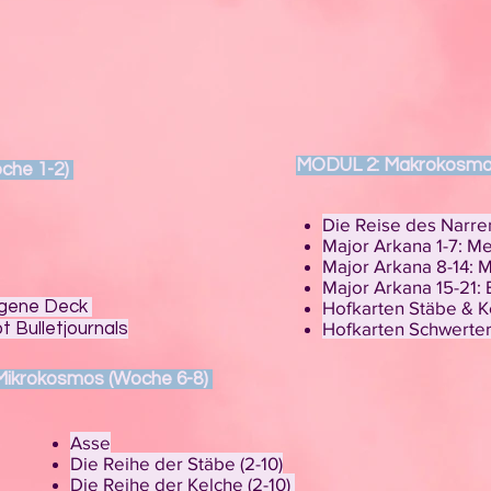
MODUL 2: Makrokosmo
che 1-2)
Die Reise des Narre
Major Arkana 1-7: M
Major Arkana 8-14: 
Major Arkana 15-21: 
igene Deck
Hofkarten Stäbe & 
Hofkarten Schwerte
t Bulletjournals
Mikrokosmos (Woche 6-8)
Asse
Die Reihe der Stäbe (2-10)
Die Reihe der Kelche (2-10)