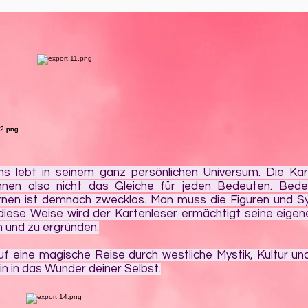
ns lebt in seinem ganz persönlichen Universum. Die Kar
nen also nicht das Gleiche für jeden Bedeuten. Bed
ernen ist demnach zwecklos. Man muss die Figuren und S
diese Weise wird der Kartenleser ermächtigt seine eige
 und zu ergründen.
 eine magische Reise durch westliche Mystik, Kultur un
in in das Wunder deiner Selbst.