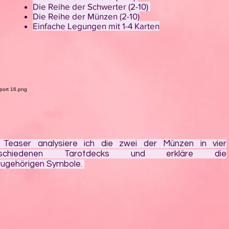
Die Reihe der Schwerter (2-10)
Die Reihe der Münzen (2-10)
Einfache Legungen mit 1-4 Karten
 Teaser analysiere ich die zwei der Münzen in vier
rschiedenen Tarotdecks und erkläre die
ugehörigen Symbole.