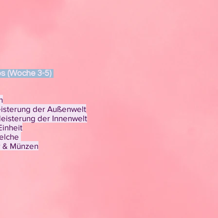
s (Woche 3-5)
n
eisterung der Außenwelt
Meisterung der Innenwelt
Einheit
Kelche
r & Münzen