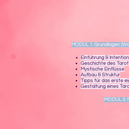
MODUL 1: Grundlagen (Wo
Einführung & Intention
Geschichte des Tarot
Mystische Einflüsse
Aufbau & Struktur
Tipps für
das erste e
Gestaltung eines Taro
MODUL 3: 