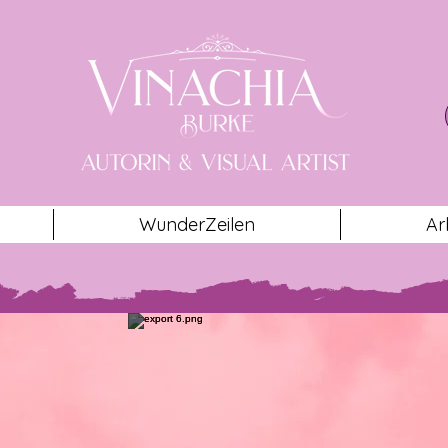
WunderZeilen
Ar