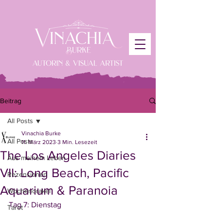
Beitrag
All Posts
Vinachia Burke
All Posts
11. März 2023
3 Min. Lesezeit
The Los Angeles Diaries
Aus meinem Leben
VII: Long Beach, Pacific
Rezensionen
Aquarium & Paranoia
Wochenorakel
Tag 7: Dienstag
Tarot