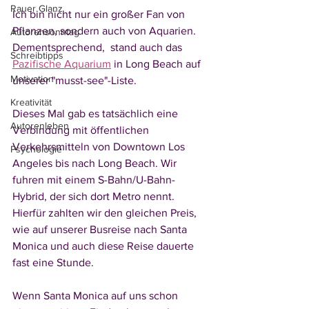
Rauer Glanz
Ich bin nicht nur ein großer Fan von 
Pflanzen, sondern auch von Aquarien. 
Autorensonntag
Dementsprechend,  stand auch das 
Schreibtipps
Pazifische Aquarium
 in Long Beach auf 
Motivation
unserer "musst-see"-Liste. 
Kreativität
Dieses Mal gab es tatsächlich eine 
Autorenleben
Verbindung mit öffentlichen 
Verkehrsmitteln von Downtown Los 
Psychologie
Angeles bis nach Long Beach. Wir 
fuhren mit einem S-Bahn/U-Bahn-
Hybrid, der sich dort Metro nennt. 
Hierfür zahlten wir den gleichen Preis, 
wie auf unserer Busreise nach Santa 
Monica und auch diese Reise dauerte 
fast eine Stunde. 
Wenn Santa Monica auf uns schon 