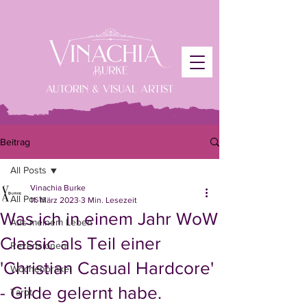
Beitrag
All Posts
Vinachia Burke
All Posts
11. März 2023
3 Min. Lesezeit
Was ich in einem Jahr WoW
Aus meinem Leben
Classic als Teil einer
Rezensionen
'Christian Casual Hardcore'
Wochenorakel
- Gilde gelernt habe.
Tarot