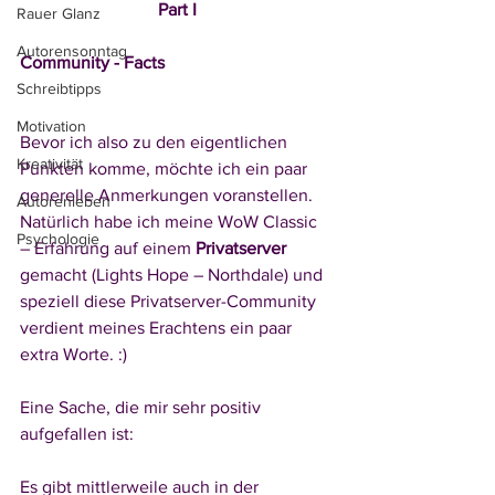
Part I
Rauer Glanz
Autorensonntag
Community - Facts 
Schreibtipps
Motivation
Bevor ich also zu den eigentlichen 
Kreativität
Punkten komme, möchte ich ein paar 
generelle Anmerkungen voranstellen. 
Autorenleben
Natürlich habe ich meine WoW Classic 
Psychologie
– Erfahrung auf einem 
Privatserver
gemacht (Lights Hope – Northdale) und 
speziell diese Privatserver-Community 
verdient meines Erachtens ein paar 
extra Worte. :) 
Eine Sache, die mir sehr positiv 
aufgefallen ist: 
Es gibt mittlerweile auch in der 