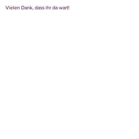
Vielen Dank, dass ihr da wart! 
Ich wünsche euch weiterhin eine 
wunderschöne Zeit. Lasst mich gern 
auch an euren Erfahrungen teilhaben, 
wenn ihr schon einmal auf Privatservern 
gespielt habt. 
Ich verbleibe in Neugier,
Vinachia Burke 
<3
#wowclassic
#wow
#vanilla
#privatserver
#onlinegames
#community
Aus meinem Leben